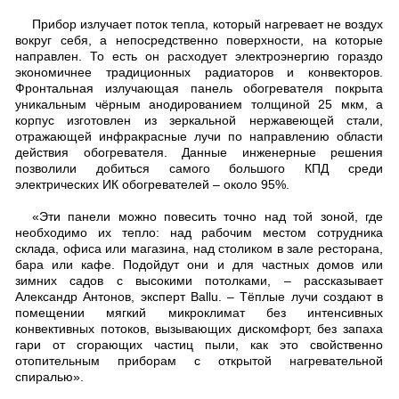
Прибор излучает поток тепла, который нагревает не воздух
вокруг себя, а непосредственно поверхности, на которые
направлен. То есть он расходует электроэнергию гораздо
экономичнее традиционных радиаторов и конвекторов.
Фронтальная излучающая панель обогревателя покрыта
уникальным чёрным анодированием толщиной 25 мкм, а
корпус изготовлен из зеркальной нержавеющей стали,
отражающей инфракрасные лучи по направлению области
действия обогревателя. Данные инженерные решения
позволили добиться самого большого КПД среди
электрических ИК обогревателей – около 95%.
«Эти панели можно повесить точно над той зоной, где
необходимо их тепло: над рабочим местом сотрудника
склада, офиса или магазина, над столиком в зале ресторана,
бара или кафе. Подойдут они и для частных домов или
зимних садов с высокими потолками, – рассказывает
Александр Антонов, эксперт Ballu. – Тёплые лучи создают в
помещении мягкий микроклимат без интенсивных
конвективных потоков, вызывающих дискомфорт, без запаха
гари от сгорающих частиц пыли, как это свойственно
отопительным приборам с открытой нагревательной
спиралью».