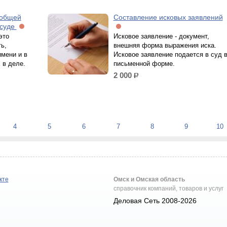
 общей
Составление исковых заявлений
 суде
это
Исковое заявление - документ,
ь,
внешняя форма выражения иска.
имени и в
Исковое заявление подается в суд 
 в деле.
письменной форме.
2 000
р.
4
5
6
7
8
9
10
кте
Омск и Омская область
справочник компаний, товаров и услуг
Деловая Сеть 2008-2026