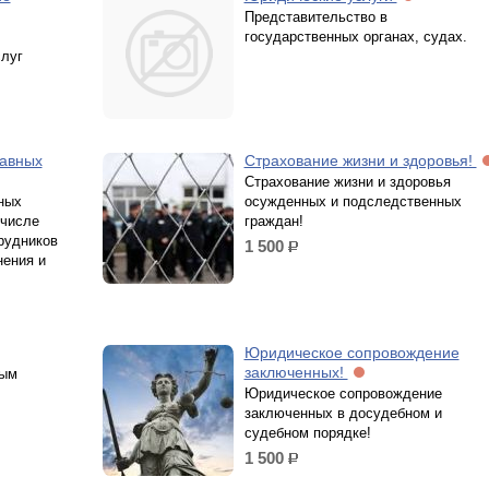
Представительство в
государственных органах, судах.
слуг
равных
Страхование жизни и здоровья!
Страхование жизни и здоровья
ных
осужденных и подследственных
 числе
граждан!
рудников
1 500
р.
ения и
Юридическое сопровождение
заключенных!
ным
Юридическое сопровождение
заключенных в досудебном и
судебном порядке!
1 500
р.