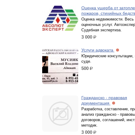
Оценка ущерба от затопле
пожаров, стихийных бедс
Оценка недвижимости. Весь 
оценочных услуг. Автоэкспер
Судебная экспертиза.
3 000
р.
Услуги адвоката
Юридические консультации, 
суде.
500
р.
Гражданско - правовая
документация
Разработка, составление, пр
анализ гражданско - правов
договоров, соглашений, инст
методик.
3 000
р.