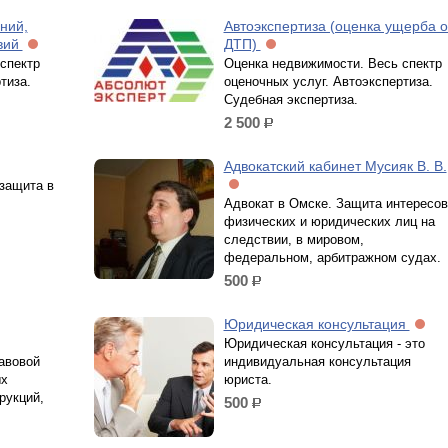
ний,
Автоэкспертиза (оценка ущерба о
твий
ДТП)
спектр
Оценка недвижимости. Весь спектр
тиза.
оценочных услуг. Автоэкспертиза.
Судебная экспертиза.
2 500
р.
Адвокатский кабинет Мусияк В. В.
защита в
Адвокат в Омске. Защита интересов
физических и юридических лиц на
следствии, в мировом,
федеральном, арбитражном судах.
500
р.
Юридическая консультация
Юридическая консультация - это
авовой
индивидуальная консультация
ых
юриста.
рукций,
500
р.