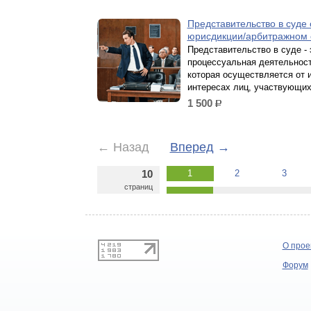
Представительство в суде
юрисдикции/арбитражном
Представительство в суде - 
процессуальная деятельност
которая осуществляется от 
интересах лиц, участвующих
1 500
р.
←
Назад
Вперед
→
10
1
2
3
страниц
О прое
Форум