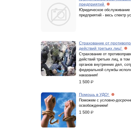
предприятий
Юридическое обслуживание
предприятий - весь спектр у
Страхование от противоп
действий третьих лиц!
Страхование от противоправ
действий третьих лиц, в том
органов внутренних дел, сот
федеральной службы исполн
наказания!
1 500
р.
Помощь в УДО!
Поможем с условно-досроч
освобождением!
1 500
р.