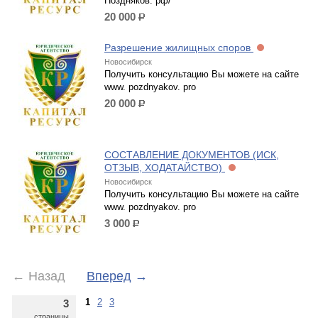
Поздняков. рф/
20 000
р.
Разрешение жилищных споров
Новосибирск
Получить консультацию Вы можете на сайте
www. pozdnyakov. pro
20 000
р.
СОСТАВЛЕНИЕ ДОКУМЕНТОВ (ИСК,
ОТЗЫВ, ХОДАТАЙСТВО)
Новосибирск
Получить консультацию Вы можете на сайте
www. pozdnyakov. pro
3 000
р.
←
Назад
Вперед
→
1
2
3
3
страницы