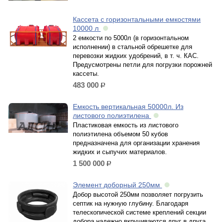
Кассета с горизонтальными емкостями
10000 л
2 емкости по 5000л (в горизонтальном
исполнении) в стальной обрешетке для
перевозки жидких удобрений, в т. ч. КАС.
Предусмотрены петли для погрузки порожней
кассеты.
483 000
р.
Емкость вертикальная 50000л. Из
листового полиэтилена
Пластиковая емкость из листового
полиэтилена объемом 50 кубов
предназначена для организации хранения
жидких и сыпучих материалов.
1 500 000
р.
Элемент доборный 250мм
Добор высотой 250мм позволяет погрузить
септик на нужную глубину. Благодаря
телескопической системе креплений секции
добора надежно вкручиваются друг в друга