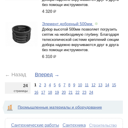
без помощи инструментов.
4 320
р.
Элемент доборный 500мм
Добор высотой 500мм позволяет погрузить
септик на необходимую глубину. Благодаря
телескопической системе креплений секции
добора надежно вкручиваются друг в друга
без помощи инструментов.
6 310
р.
←
Назад
Вперед
→
1
2
3
4
5
6
7
8
9
10
11
12
13
14
15
24
страницы
16
17
18
19
20
21
22
23
24
Промышленные материалы и оборудование
Сантехнические работы
Сантехника
Строительство