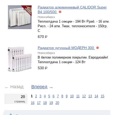
Радиатор алюминиевый CALIDOR Super
B4 100/500
Новосибирск
Теплоотдача 1 секции - 194 Вт Рраб. - 16 атм.
Рисп. - 24 атм. Тмах. теплоносителя - 150гр.
С
670
р.
Радиатор чугунный МОДЕРН 300
Новосибирск
В белом полимерном покрытии. Евродизайн!
Теплоотдача 1 секции - 124 Вт
530
р.
←
Назад
Вперед
→
1
2
3
4
5
6
7
8
9
10
11
12
13
14
15
20
страниц
16
17
18
19
20