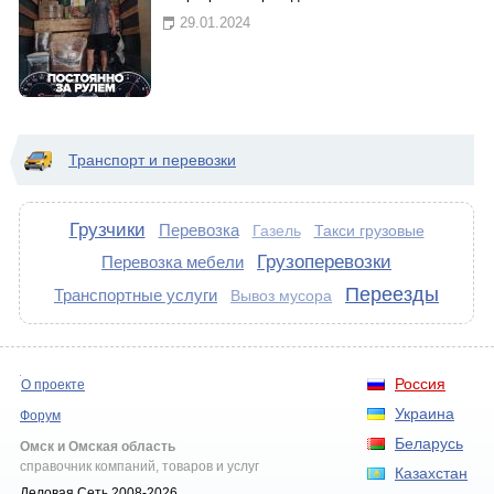
29.01.2024
Транспорт и перевозки
Грузчики
Перевозка
Такси грузовые
Газель
Грузоперевозки
Перевозка мебели
Переезды
Транспортные услуги
Вывоз мусора
Россия
О проекте
Украина
Форум
Беларусь
Омск и Омская область
справочник компаний, товаров и услуг
Казахстан
Деловая Сеть 2008-2026