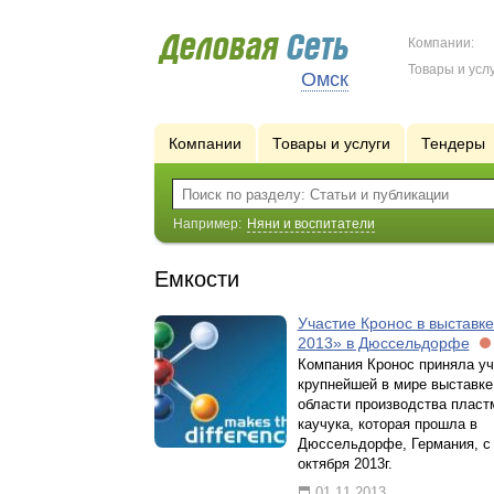
Компании:
Товары и услу
Омск
Компании
Товары и услуги
Тендеры
Например:
Няни и воспитатели
Емкости
Участие Кронос в выставке
2013» в Дюссельдорфе
Компания Кронос приняла уч
крупнейшей в мире выставке
области производства пласт
каучука, которая прошла в
Дюссельдорфе, Германия, с 
октября 2013г.
01.11.2013