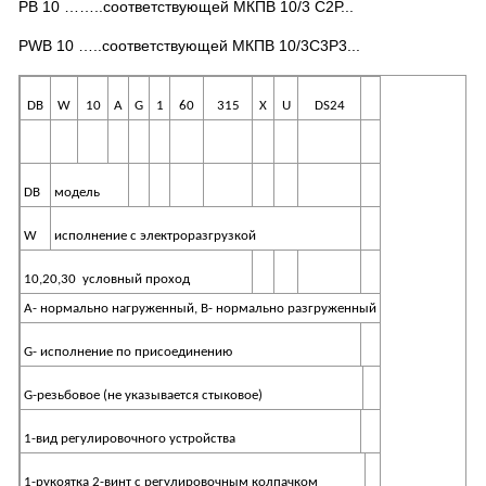
PB
10 ……..соответствующей МКПВ 10/3 С2Р...
PWB
10 …..соответствующей МКПВ 10/3С3Р3...
DB
W
10
A
G
1
60
315
X
U
DS24
DB
модель
W
исполнение с электроразгрузкой
10,20,30
условный проход
А- нормально нагруженный, В- нормально разгруженный
G- исполнение по присоединению
G-резьбовое (не указывается стыковое)
1-вид регулировочного устройства
1-рукоятка 2-винт с регулировочным колпачком