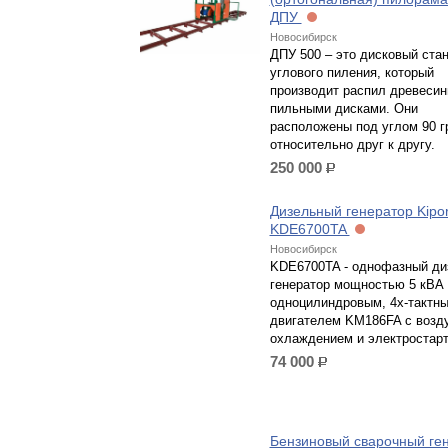
ДПУ
Новосибирск
ДПУ 500 – это дисковый ста
углового пиления, который
производит распил древеси
пильными дисками. Они
расположены под углом 90 г
относительно друг к другу.
250 000
р.
Дизельный генератор Kipo
KDE6700TA
Новосибирск
KDE6700TA - однофазный ди
генератор мощностью 5 кВА 
одноцилиндровым, 4х-тактн
двигателем KM186FA с воз
охлаждением и электростар
74 000
р.
Бензиновый сварочный ге