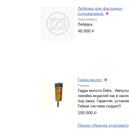
Лебёдка для фасадных
подъёмников
Новосибирск
Лебёдка
48 000
р.
Гидра молот
Тюмень
Гидра молота Delta , Импуль
линейка моделей как в налич
под заказ. Гарантия, установк
Гибкая система скидок!!!
100 000
р.
Прокат /Аренда культивато