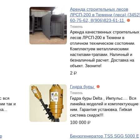
Аренда строительных лесов
ЛРСП-200 в Тюмени (леса) (3452
60-75-62, 8(906)823-61-11
Тюмень
Аренда качественных строительных
лесов ЛРСП-200 в Тюмени в
отличном техническом состоянии.
Комплектуем металлическими
настилами-трапами. Наличный и
безналичный расчет. Доставка на
объект. Звоните!
2
р.
Гидра буры
Тюмень
с вся
Гидра буры Delta , Импульс.... Вся
ии так и
линейка моделей и комплектующие 
а...
ним. Гарантия установка. Гибкая
система скидок!!!
100 000
р.
р
Бензогенератор TSS SGG 5000 E