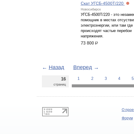
Скат УГСБ-4500Т/220
Новосибирск
УГСБ-4500Т/220 - это незам
помощник в местах отсустви
электроэнергии, или там где
происходят частые перебои
напряжения.
73 800
р.
←
Назад
Вперед
→
16
1
2
3
4
5
страниц
О прое
Форум