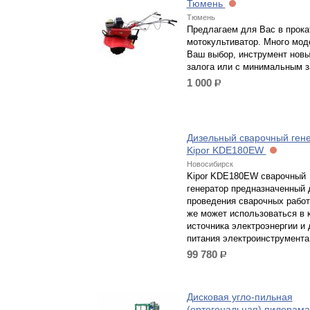
Тюмень
Тюмень
Предлагаем для Вас в прока
мотокультиватор. Много мод
Ваш выбор, инструмент новы
залога или с минимальным з
1 000
р.
Дизельный сварочный ген
Kipor KDE180EW
Новосибирск
Kipor KDE180EW сварочный
генератор предназначенный 
проведения сварочных работ,
же может использоваться в 
источника электроэнергии и 
питания электроинструмента
99 780
р.
Дисковая угло-пильная
(ортогональная) пилорама