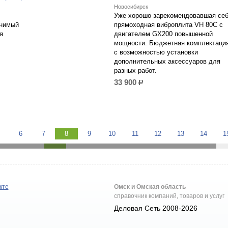
Новосибирск
Уже хорошо зарекомендовавшая се
енимый
прямоходная виброплита VH 80С с
я
двигателем GX200 повышенной
мощности. Бюджетная комплектаци
с возможностью установки
дополнительных аксессуаров для
разных работ.
33 900
р.
6
7
8
9
10
11
12
13
14
1
кте
Омск и Омская область
справочник компаний, товаров и услуг
Деловая Сеть 2008-2026