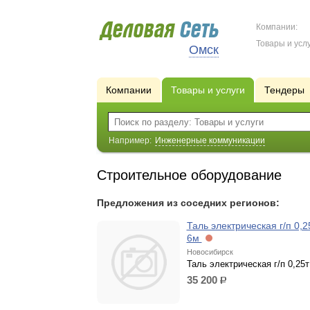
Компании:
Товары и услу
Омск
Компании
Товары и услуги
Тендеры
Например:
Инженерные коммуникации
Строительное оборудование
Предложения из соседних регионов:
Таль электрическая г/п 0,2
6м
Новосибирск
Таль электрическая г/п 0,25т
35 200
р.