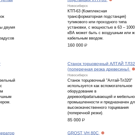
Новосибирск
КТП-63 (Комплексная
нок
трансформаторная подстанция)
тупикового или проходного типа
ны двумя
установки, с мощностью в 63 – 1000
кВА может быть с воздушным или ж
радусов
кабельным вводом.
160 000
р.
r
Станок торцовочный АЛТАЙ ТЛ32
(поперечная резка древесины)
Новосибирск
зельный
Станок торцовочный "Алтай-Тл320"
с
используется как вспомогательное
ым
оборудование в
душным
деревообрабатывающей и мебельно
тером.
промышленности и предназначен дл
высококачественного торцевания
(поперечной резки).
85 000
р.
нератор
GROST VH 80C