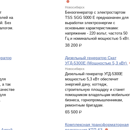
Новосибирск
т
Бензогенератор с электростартом
елей на
TSS SGG 5000 E предназначен для
й. Без
выработки электроэнергии с
алогом.
основными характеристиками:
напряжение - 220 вольт, частота 50
Гц и номинальной мощностью 5 кВт.
38 200
р.
ератор
Дизельный генератор Скат
УГД-5300Е (Мощностью 5,3 кВт)
Новосибирск
Дизельный генератор УГД-5300Е
для
мощностью 5,3 кВт обеспечит
 а так
энергией дачу, коттедж,
качестве
строительную площадку и станет
для
помощником владельцам мобильног
.
бизнеса, горнопромышленникам,
ремонтным бригадам.
65 500
р.
Комплексная трансформаторная
 Алтай
подстанция КТП-63