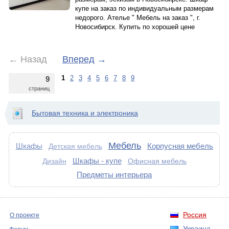
купе на заказ по индивидуальным размерам
недорого. Ателье " Мебель на заказ ", г.
Новосибирск. Купить по хорошей цене
←
Назад
Вперед
→
1
2
3
4
5
6
7
8
9
9
страниц
Бытовая техника и электроника
Мебель
Шкафы
Корпусная мебель
Детская мебель
Шкафы - купе
Дизайн
Офисная мебель
Предметы интерьера
Россия
О проекте
Украина