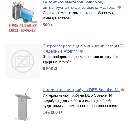
Ремонт компьютеров, Windows,
антивирусная защита. Выезд мастера
Сервис ремонта компьютеров, Windows,
Выезд мастера.
500
р.
Энергосберегающие мини-компьютеры 2-
х ядерные Atom™
Энергосберегающие мини-компьютеры 2-х
ядерные Atom™
6 900
р.
Интерактивная трибуна DES Speaker M
Интерактивная трибуна DES Speaker M
подойдет для любого зала от учебной
аудитории до помпезного конференц-зала.
145 000
р.