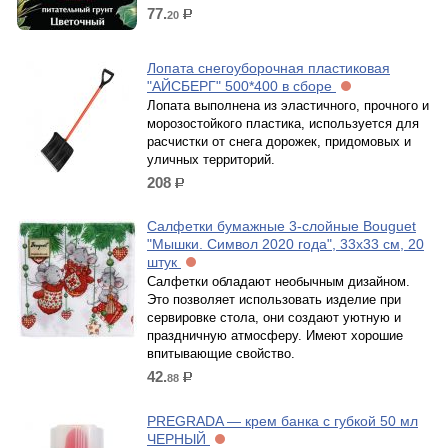
77.
20
р.
Лопата снегоуборочная пластиковая
"АЙСБЕРГ" 500*400 в сборе
Лопата выполнена из эластичного, прочного и
морозостойкого пластика, используется для
расчистки от снега дорожек, придомовых и
уличных территорий.
208
р.
Салфетки бумажные 3-слойные Bouguet
"Мышки. Символ 2020 года", 33x33 см, 20
штук
Салфетки обладают необычным дизайном.
Это позволяет использовать изделие при
сервировке стола, они создают уютную и
праздничную атмосферу. Имеют хорошие
впитывающие свойство.
42.
88
р.
PREGRADA — крем банка с губкой 50 мл
ЧЕРНЫЙ