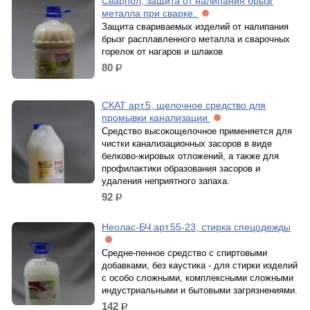
Сварпол, защита от налипания брызг
металла при сварке.
Защита свариваемых изделий от налипания
брызг расплавленного металла и сварочных
горелок от нагаров и шлаков
80
р.
СКАТ арт.5, щелочное средство для
промывки канализации
Средство высокощелочное применяется для
чистки канализационных засоров в виде
белково-жировых отложений, а также для
профилактики образования засоров и
удаления неприятного запаха.
92
р.
Неолас-БЧ арт.55-23, стирка спецодежды
Средне-пенное средство с спиртовыми
добавками, без каустика - для стирки изделий
с особо сложными, комплексными сложными
индустриальными и бытовыми загрязнениями.
142
р.