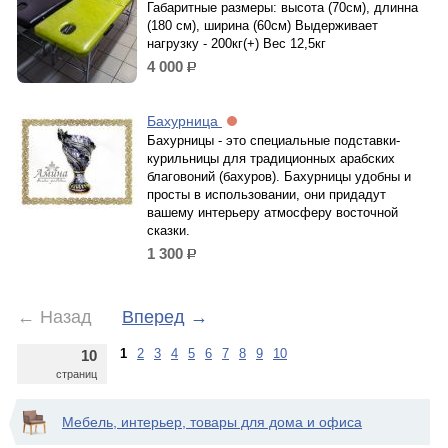
Габаритные размеры: высота (70см), длинна
(180 см), ширина (60см) Выдерживает
нагрузку - 200кг(+) Вес 12,5кг
4 000
р.
Бахурница
Бахурницы - это специальные подставки-
курильницы для традиционных арабских
благовоний (бахуров). Бахурницы удобны и
просты в использовании, они придадут
вашему интерьеру атмосферу восточной
сказки.
1 300
р.
←
Назад
Вперед
→
1
2
3
4
5
6
7
8
9
10
10
страниц
Мебель, интерьер, товары для дома и офиса