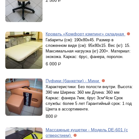
2 500
р.
Кровать «Комфорт кэмпинг» складная
Габариты (см): 190x80x45. Размер в
сложенном виде (см): 95x80x15. Вес (кг): 15.
Максимальная нагрузка (кг) 200+. Материал:
экокожа. Каркас: брус, фанера, поролон.
6 000
р.
Пуфики (банкетки) - Мини
Характеристики: Без полости внутри. Высота:
390 мм Ширина: 360 мм Длина: 360 мм
Каркас: фанера 7мм, брус 3см*4см Срок
службы: более 5 лет Гарантийный срок: 1 год
Цвета в ассортименте.
800
р.
Массажные кушетки - Модель DE-601 (с
отверстием)