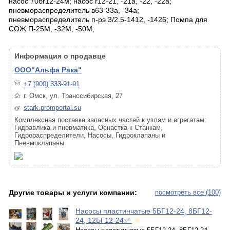
насос 70бг12-24м; насос г12-21, -21а, -22, -22а;
пневмораспределитель в63-33а, -34а;
пневмораспределитель п-рэ 3/2.5-1412, -1426; Помпа для
СОЖ П-25М, -32М, -50М;
Информация о продавце
ООО"Альфа Рака"
+7 (900) 333-91-91
г. Омск, ул. Транссибирская, 27
stark.promportal.su
Комплексная поставка запасных частей к узлам и агрегатам:
Гидравлика и пневматика, Оснастка к Станкам,
Гидрораспределители, Насосы, Гидроклапаны и
Пневмоклапаны
Другие товары и услуги компании:
посмотреть все (100)
Насосы пластинчатые 5БГ12-24, 8БГ12-
24, 12БГ12-24✅