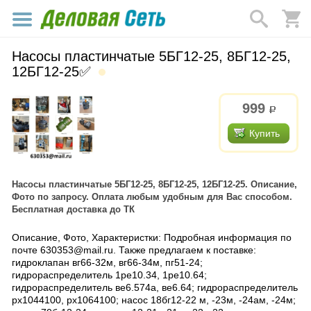
Насосы пластинчатые 5БГ12-25, 8БГ12-25,
12БГ12-25✅
999
р.
Купить
Насосы пластинчатые 5БГ12-25, 8БГ12-25, 12БГ12-25. Описание,
Фото по запросу. Оплата любым удобным для Вас способом.
Бесплатная доставка до ТК
Описание, Фото, Характеристки: Подробная информация по
почте 630353@mail.ru. Также предлагаем к поставке:
гидроклапан вг66-32м, вг66-34м, пг51-24;
гидрораспределитель 1ре10.34, 1ре10.64;
гидрораспределитель ве6.574а, ве6.64; гидрораспределитель
рх1044100, рх1064100; насос 18бг12-22 м, -23м, -24ам, -24м;