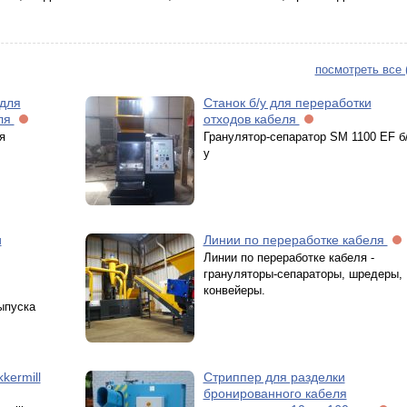
посмотреть все 
 для
Станок б/у для переработки
еля
отходов кабеля
я
Гранулятор-сепаратор SM 1100 EF б
у
и
Линии по переработке кабеля
Линии по переработке кабеля -
грануляторы-сепараторы, шредеры,
конвейеры.
ыпуска
kermill
Стриппер для разделки
бронированного кабеля