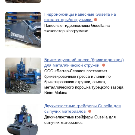
Гидроножницы навесные Gusella на
экскаваторы/погрузчики
Навесные гидроножницы Gusella на
экскаваторы/погрузчики
Брикетирующий пресс (брикетировщик)
для металлической стружки
ООО «Баггер-Сервис» поставляет
брикетировочные пресса и линии по
брикетированию стружки, опилок,
металлического порошка турецкого завода
Birim Makina.
Двухчелюстные грейферы Gusella для
сыпучих материалов
Двухчелюстные грейферы Gusella для
сыпучих материалов